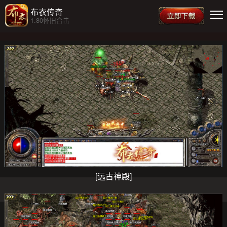
布衣传奇
1.80怀旧合击
[远古神殿]
关注官方QQ群
群号：80667752