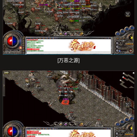
服务QQ：800122144
[万恶之源]