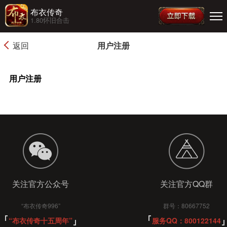
布衣传奇
1.80怀旧合击
返回
用户注册
用户注册
关注官方公众号
关注官方QQ群
“布衣传奇996”
群号：80667752
“布衣传奇十五周年”
服务QQ：800122144