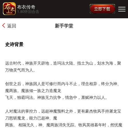
布衣传奇
1.80怀旧合击
返回
新手学堂
史诗背景
远古时代，神族开天辟地，造玛法大陆。指土为山，划水为海，聚
万物灵气而为人。
创世之后，神族因人是可修行而内斗不止，理念相异，终分为神、
魔两族。魔族倾一族之力造魔龙
飞天，独霸玛法。神族无力抗争，情急中，禀赋神力以人。
人对魔法的掌控力，远超神魔预料之外，更有豪杰牧风手持屠龙宝
刀怒斩魔龙，能力已超神、魔
两族。 相隔无久，神、魔两族消失无踪。牧风英雄暮年时，然忧魔