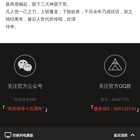
族再度崛起，留下三大神器于世。
凡人凭一己之力，上斩魔龙，下除妖兽，千百余年乃成佳话，加之
情结离奇，被后人世代所传唱，此谓
传奇。
关注官方公众号
关注官方QQ群
“布衣传奇996”
群号：80667752
“布衣传奇十五周年”
服务QQ：800122144
切换到电脑版
返回顶部