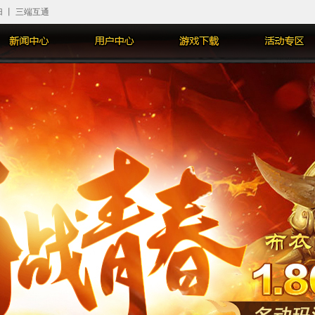
归 丨 三端互通