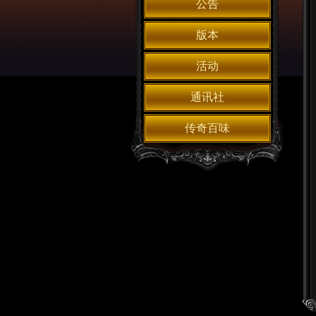
公告
版本
活动
通讯社
传奇百味